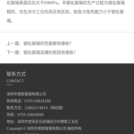
化玻璃表面压应大于69MPa。半钢化玻璃的生产过程与钢化玻璃
相同，仅在淬冷工位的风压有区别，耐急冷急热能力小于钢化玻
璃。
上一篇：钢化玻璃的性能都有哪些？
下一篇：钢化玻璃自爆的原因有哪些？
联系方式
CONTACT
深圳市燎原玻璃有限公司
热线电话：0755-29816168
联系方式：13802274874（周经理）
传真：0755-29816999
地址：深圳市宝安区石岩镇径贝村燎原工业区
Copyright © 深圳市燎原玻璃有限公司 版权所有